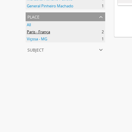
General Pinheiro Machado
1
place
All
Paris - França
2
Viçosa - MG
1
subject