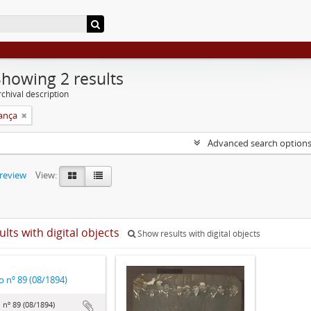
Showing 2 results
chival description
rança
Advanced search option
preview
View:
ults with digital objects
Show results with digital objects
o nº 89 (08/1894)
 nº 89 (08/1894)