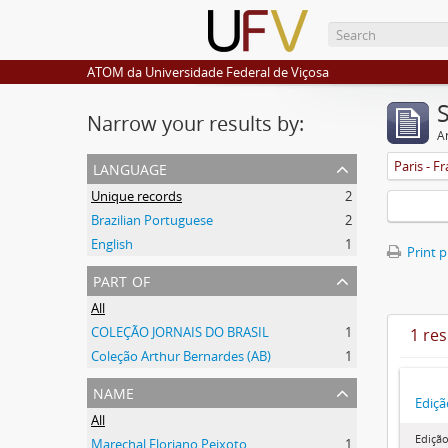
ATOM da Universidade Federal de Viçosa
Narrow your results by:
Ar
language
Paris - F
Unique records
2
Brazilian Portuguese
2
English
1
Print 
part of
All
COLEÇÃO JORNAIS DO BRASIL
1
1 res
Coleção Arthur Bernardes (AB)
1
name
Ediçã
All
Edição
Marechal Floriano Peixoto
1