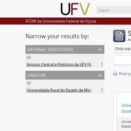
ATOM da Universidade Federal de Viçosa
Narrow your results by:
Ar
archival institution
Only top-
All
Arquivo Central e Histórico da UFV (ACH-UFV)
1
creator
Print 
All
Universidade Rural do Estado de Minas Gerais (Uremg)
1
Unive
Estad
Univer
Estado