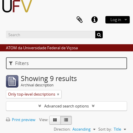
Log in
ATOM da Universidade Federal de Viçosa
Filters
Showing 9 results
Archival description
Only top-level descriptions
Advanced search options
Print preview
View:
Direction:
Ascending
Sort by:
Title