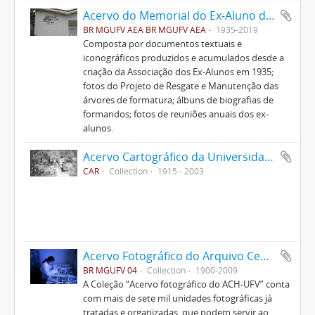
Acervo do Memorial do Ex-Aluno da UFV
BR MGUFV AEA BR MGUFV AEA
1935-2019
Composta por documentos textuais e
iconográficos produzidos e acumulados desde a
criação da Associação dos Ex-Alunos em 1935;
fotos do Projeto de Resgate e Manutenção das
árvores de formatura; álbuns de biografias de
formandos; fotos de reuniões anuais dos ex-
alunos.
Acervo Cartográfico da Universidade Federal de Viçosa
CAR
Collection
1915 - 2003
Acervo Fotográfico do Arquivo Central Histórico da UFV
BR MGUFV 04
Collection
1900-2009
A Coleção “Acervo fotográfico do ACH-UFV” conta
com mais de sete mil unidades fotográficas já
tratadas e organizadas, que podem servir ao