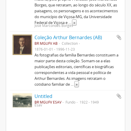
Borges, que retratam, ao longo do século XX, as
paisagens, os personagens e os acontecimentos
do município de Viçosa-MG, da Universidade
Federal de Viçosa e
...
»
José Marcondes Borges
Coleção Arthur Bernardes (AB)
BR MGUFV AB
Collection
1876-01-01 - 1996-11-23
As fotografias da família Bernardes constituem a
maior parte desta coleção. Somam-se a elas
publicações editoriais, científicas e biográficas
correspondentes a vida pessoal e política de
Arthur Bernardes. As imagens retratam o
cotidiano familiar de
...
»
Untitled
BR MGUFV ESAV
Fundo
1922 - 1949
Esav