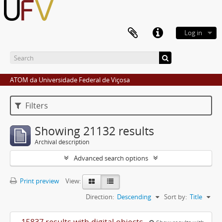
Log in
ATOM da Universidade Federal de Viçosa
Filters
Showing 21132 results
Archival description
Advanced search options
Print preview
View:
Direction:
Descending
Sort by:
Title
15837 results with digital objects