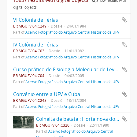
Show results with
digital objects
VI Colônia de Férias
BR MGUFV 04.C249
Dossiê
24/01/1984
Part of
Acervo Fotográfico do Arquivo Central Histórico da UFV
IV Colônia de Férias
BR MGUFV 04.C03
Dossiê
11/01/1982
Part of
Acervo Fotográfico do Arquivo Central Histórico da UFV
Curso prático de Fisiologia Molecular de Leveduros
BR MGUFV 04.C04
Dossiê
04/03/2005
Part of
Acervo Fotográfico do Arquivo Central Histórico da UFV
Convênio entre a UFV e Cuba
BR MGUFV 04.C248
Dossiê
18/11/2004
Part of
Acervo Fotográfico do Arquivo Central Histórico da UFV
Colheita de batata : Horta nova do fundão
BR MGUFV 04.C320
Dossiê
22/11/1980
Part of
Acervo Fotográfico do Arquivo Central