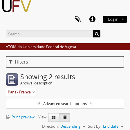
Log in
ATOM da Universidade Federal de Viçosa
Filters
Showing 2 results
Archival description
Paris - França
Advanced search options
Print preview
View:
Direction:
Descending
Sort by:
End date