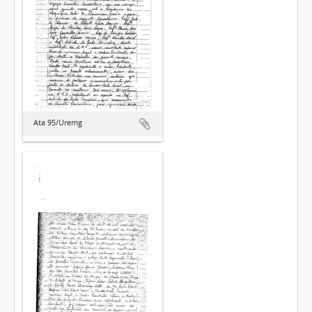
Ata 95/Uremg