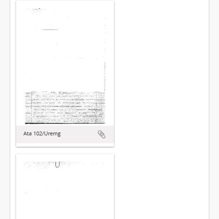
Ata 102/Uremg