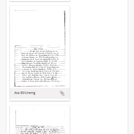
Ata 85/Uremg