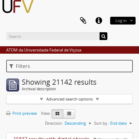
Log in
ATOM da Universidade Federal de Viçosa
Filters
Showing 21142 results
Archival description
Advanced search options
Print preview
View:
Direction:
Descending
Sort by:
End date
15837 results with digital objects