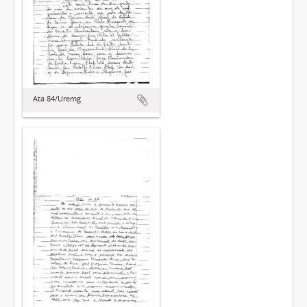
Ata 84/Uremg