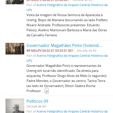
Part of
Acervo Fotográfico do Arquivo Central Histórico da
UFV
Visita da imagem de Nossa Senhora de Aparecida à
Uremg. Bispo de Mariana discursando ao lado Prefeito
Moacir Andrade. Professores presentes: Eduardo
Peloso, Avelino Mantovani Barbosa e Maria das Dores
de Carvalho Ferreira.
Governador Magalhães Pinto (Solenidades) 01
BR MGUFV 04.02.01.03.03.01.001
Década de 60
Part of
Acervo Fotográfico do Arquivo Central Histórico da
UFV
Governador Magalhães Pinto e representantes da
Uremg em local não identificado. Da direita para
esquerda, Professor Diogo Alves de Melo (o segundo);
Padre Mendes; o Governador ao centro; Tanira Terra
(ao lado do Governador); Dilson Seabra Rocha
Professor
...
»
Políticos 09
Década de 60
Part of
Acervo Fotográfico do Arquivo Central Histórico da