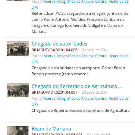
Part of
Acervo Fotográfico do Arquivo Central Histórico da
UFV
Reitor Edson Potsch segurando a imagem juntamente
com o Padre Antônio Mendes. Presente também na
imagem o Cônego José Geraldo Vidigal e o Bispo de
Mariana.
Chegada de autoridades
BR MGUFV 04.02.01.04.006
Década de 60
Part of
Acervo Fotográfico do Arquivo Central Histórico da
UFV
Chegada de autoridades no aeroporto. Reitor Edson
Potsch presente (terno branco).
Chegada do Secretário de Agricultura de MG, Roberto Resende no Campo de Viação da Uremg
BR MGUFV 04.02.01.04.007
Década de 60
Part of
Acervo Fotográfico do Arquivo Central Histórico da
UFV
Chegada de Roberto Resende Secretário de Agricultura.
Bispo de Mariana
BR MGUFV 04.02.01.03.06.001
Década de 60