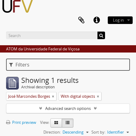
Log in
ATOM da Universidade Federal de Viçosa
Filters
Showing 1 results
Archival description
José Marcondes Borges
With digital objects
Advanced search options
Print preview
View:
Direction:
Descending
Sort by:
Identifier