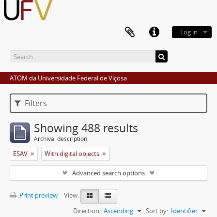
Log in
ATOM da Universidade Federal de Viçosa
Filters
Showing 488 results
Archival description
ESAV
With digital objects
Advanced search options
Print preview
View:
Direction:
Ascending
Sort by:
Identifier