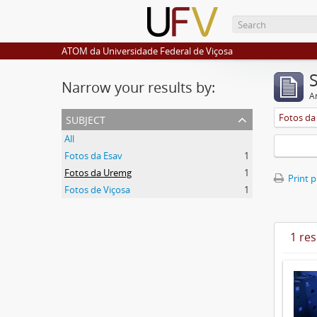
ATOM da Universidade Federal de Viçosa
Narrow your results by:
Ar
subject
Fotos d
All
Fotos da Esav
1
Fotos da Uremg
1
Print 
Fotos de Viçosa
1
1 res