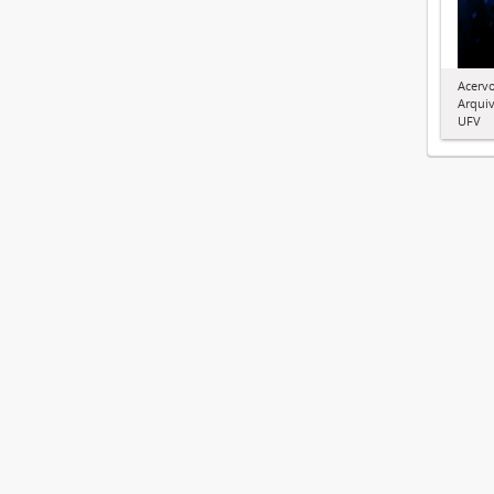
Acervo
Arquiv
UFV