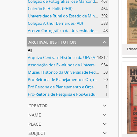
Coleção de Fotografias José Marcondes Borges
467
Coleção P. H. Rolfs (PHR)
464
Universidade Rural do Estado de Minas Gerais
392
Coleção Arthur Bernardes (AB)
388
Acervo Cartográfico da Universidade Federal de Viçosa
48
archival institution
Edição
All
Arquivo Central e Histórico da UFV (ACH-UFV)
14812
Associação dos Ex-Alunos da Universidade Federal de Viçosa (AEA)
954
Museu Histórico da Universidade Federal de Viçosa
38
Pró-Reitoria de Planejamento e Orçamento
20
Pró Reitoria de Planejamento e Orçamento
1
Pró-Reitoria de Pesquisa e Pós-Graduação
1
creator
name
place
subject