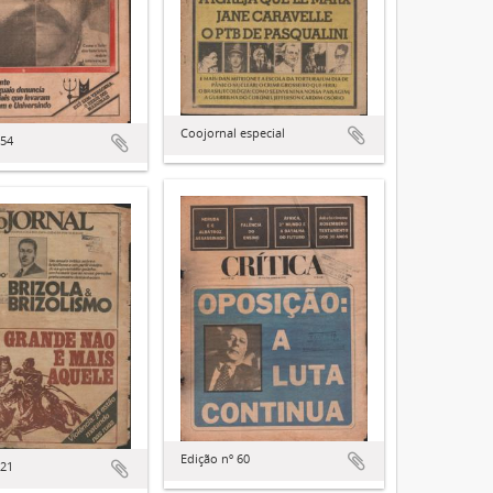
Coojornal especial
 54
Edição nº 60
 21