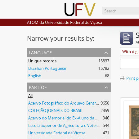
ATOM da Universidade Federal de Viçosa
Narrow your results by:
Ar
language
With digi
Unique records
15837
Brazilian Portuguese
15782
English
68
Print 
part of
All
Acervo Fotográfico do Arquivo Central Histórico da UFV
9650
COLEÇÃO JORNAIS DO BRASIL
2459
Acervo do Memorial do Ex-Aluno da UFV
946
Escola Superior de Agricultura e Veterinária
544
Universidade Federal de Viçosa
471