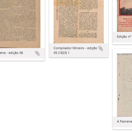
Edição nº
Compilador Mineiro - edição
eira - edição 06
05 (1823) 1
A Paineira