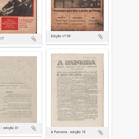
Edição nº 09
 17
 - edição 01
A Paineira - edição 18