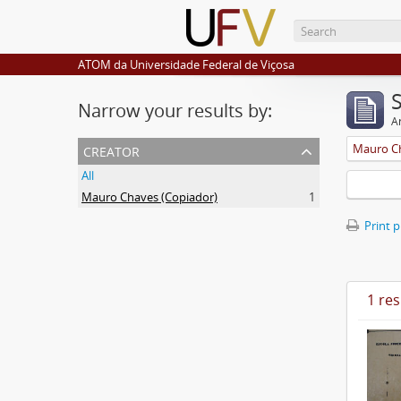
ATOM da Universidade Federal de Viçosa
Narrow your results by:
Ar
creator
Mauro Ch
All
Mauro Chaves (Copiador)
1
Print 
1 res