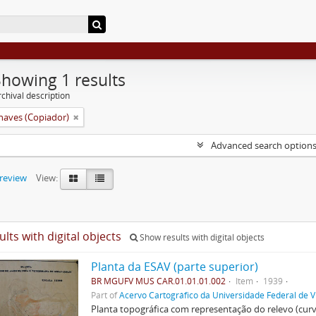
Showing 1 results
chival description
aves (Copiador)
Advanced search option
preview
View:
ults with digital objects
Show results with digital objects
Planta da ESAV (parte superior)
BR MGUFV MUS CAR.01.01.01.002
Item
1939
Part of
Acervo Cartográfico da Universidade Federal de V
Planta topográfica com representação do relevo (cur