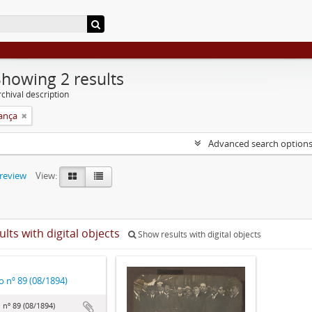
Showing 2 results
chival description
rança
Advanced search option
preview
View:
ults with digital objects
Show results with digital objects
o nº 89 (08/1894)
 nº 89 (08/1894)