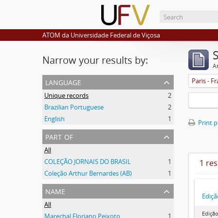
ATOM da Universidade Federal de Viçosa
Narrow your results by:
Ar
language
Paris - F
Unique records
2
Brazilian Portuguese
2
English
1
Print 
part of
All
COLEÇÃO JORNAIS DO BRASIL
1
1 res
Coleção Arthur Bernardes (AB)
1
name
Ediçã
All
Edição
Marechal Floriano Peixoto
1