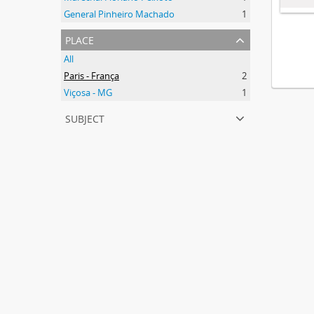
General Pinheiro Machado
1
place
All
Paris - França
2
Viçosa - MG
1
subject