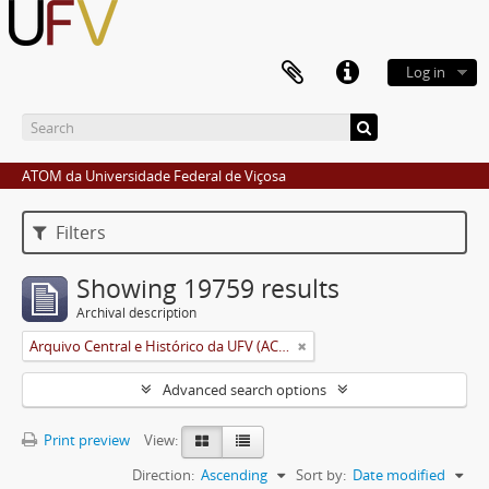
Log in
ATOM da Universidade Federal de Viçosa
Filters
Showing 19759 results
Archival description
Arquivo Central e Histórico da UFV (ACH-UFV)
Advanced search options
Print preview
View:
Direction:
Ascending
Sort by:
Date modified