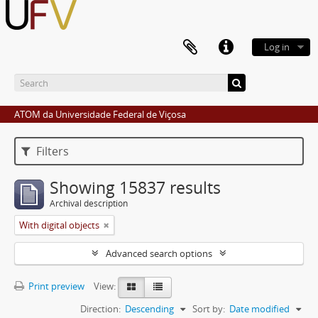
Log in
ATOM da Universidade Federal de Viçosa
Filters
Showing 15837 results
Archival description
With digital objects
Advanced search options
Print preview
View:
Direction:
Descending
Sort by:
Date modified