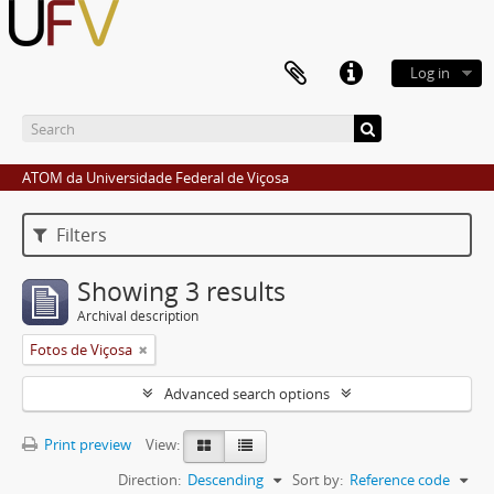
Log in
ATOM da Universidade Federal de Viçosa
Filters
Showing 3 results
Archival description
Fotos de Viçosa
Advanced search options
Print preview
View:
Direction:
Descending
Sort by:
Reference code