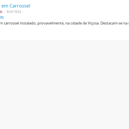
o em Carrossel
0c
9/3/1924
HR)
 carrossel instalado, provavelmente, na cidade de Viçosa. Destacam-se na i
.