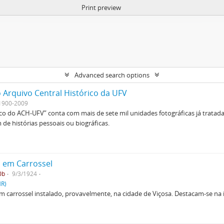
Print preview
Advanced search options
 Arquivo Central Histórico da UFV
1900-2009
ico do ACH-UFV” conta com mais de sete mil unidades fotográficas já tratad
de histórias pessoais ou biográficas.
o em Carrossel
0b
9/3/1924
HR)
 carrossel instalado, provavelmente, na cidade de Viçosa. Destacam-se na i
.