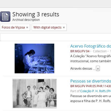
Showing 3 results
Archival description
Fotos de Viçosa
With digital objects
Acervo Fotográfico do
BR MGUFV 04
Collection
A Coleção “Acervo fotográf
institucional, como também 
Através dessas
...
»
Pessoas se divertind
BR MGUFV PHR.05.PHR.1143
Part of
Coleção P. H. Rolfs (P
Pessoas se divertindo em um
esposa e filha de P. H. Rolfs