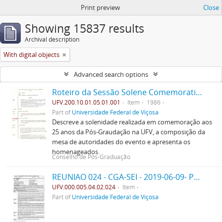
Print preview
Close
Showing 15837 results
Archival description
With digital objects
Advanced search options
Roteiro da Sessão Solene Comemorativa do Jubileu de Prata da Pós-Graduação na U.F.V.
UFV.200.10.01.05.01.001
Item
1986
Part of
Universidade Federal de Viçosa
Descreve a solenidade realizada em comemoração aos
25 anos da Pós-Graudação na UFV, a composição da
mesa de autoridades do evento e apresenta os
homenageados.
Conselho de Pós-Graduação
REUNIAO 024 - CGA-SEI - 2019-06-09- PPO
UFV.000.005.04.02.024
Item
Part of
Universidade Federal de Viçosa