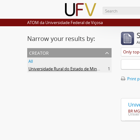
ATOM da Universidade Federal de Viçosa
Narrow your results by:
Ar
creator
Only top-
All
Universidade Rural do Estado de Minas Gerais (Uremg)
1
Print 
Univ
BR MG
Univer