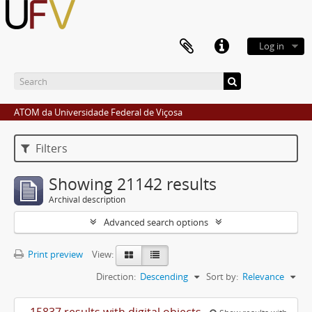
Log in
ATOM da Universidade Federal de Viçosa
Filters
Showing 21142 results
Archival description
Advanced search options
Print preview
View:
Direction:
Descending
Sort by:
Relevance
15837 results with digital objects