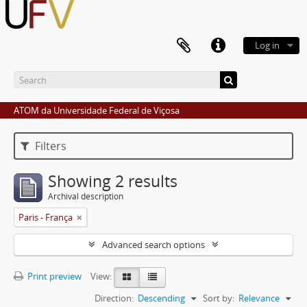
Log in
ATOM da Universidade Federal de Viçosa
Filters
Showing 2 results
Archival description
Paris - França
Advanced search options
Print preview
View:
Direction:
Descending
Sort by:
Relevance