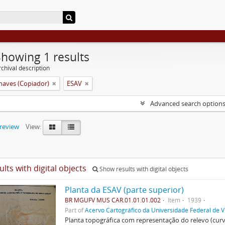
Showing 1 results
chival description
aves (Copiador)
ESAV
Advanced search option
preview
View:
ults with digital objects
Show results with digital objects
Planta da ESAV (parte superior)
BR MGUFV MUS CAR.01.01.01.002
Item
1939
Part of
Acervo Cartográfico da Universidade Federal de V
Planta topográfica com representação do relevo (cur