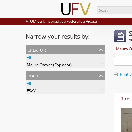
ATOM da Universidade Federal de Viçosa
Narrow your results by:
Ar
creator
Mauro Ch
All
Mauro Chaves (Copiador)
1
place
Print 
All
ESAV
1
1 res