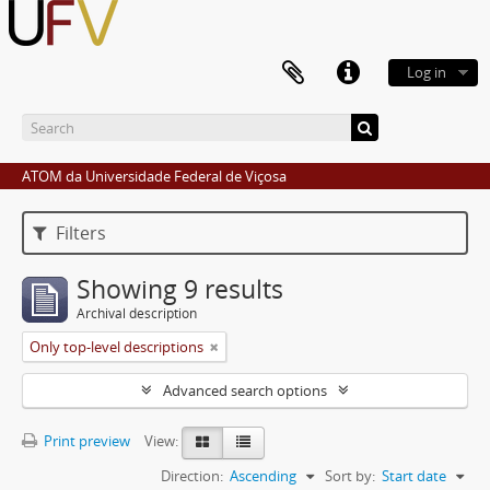
Log in
ATOM da Universidade Federal de Viçosa
Filters
Showing 9 results
Archival description
Only top-level descriptions
Advanced search options
Print preview
View:
Direction:
Ascending
Sort by:
Start date