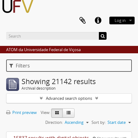
Log in
ATOM da Universidade Federal de Viçosa
Filters
Showing 21142 results
Archival description
Advanced search options
Print preview
View:
Direction:
Ascending
Sort by:
Start date
15837 results with digital objects