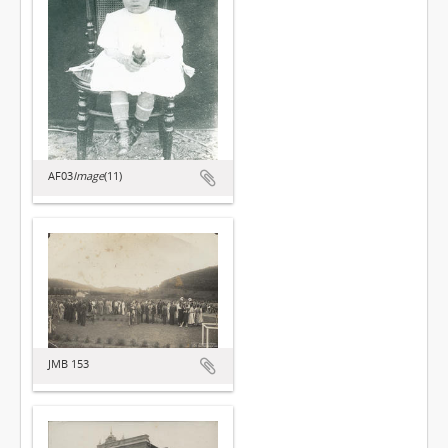
AF03
Image
(11)
JMB 153