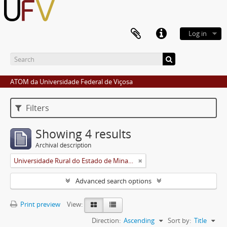
Log in
ATOM da Universidade Federal de Viçosa
Filters
Showing 4 results
Archival description
Universidade Rural do Estado de Minas Gerais (Uremg)
Advanced search options
Print preview
View:
Direction:
Ascending
Sort by:
Title