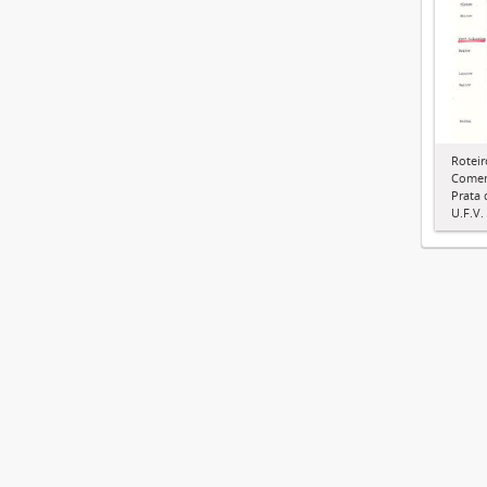
Roteir
Comem
Prata
U.F.V.