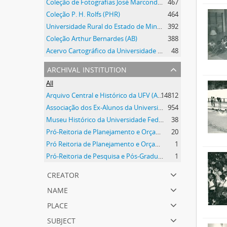
Coleção de Fotografias José Marcondes Borges
467
Coleção P. H. Rolfs (PHR)
464
Universidade Rural do Estado de Minas Gerais
392
Coleção Arthur Bernardes (AB)
388
Acervo Cartográfico da Universidade Federal de Viçosa
48
archival institution
All
Arquivo Central e Histórico da UFV (ACH-UFV)
14812
Associação dos Ex-Alunos da Universidade Federal de Viçosa (AEA)
954
Museu Histórico da Universidade Federal de Viçosa
38
Pró-Reitoria de Planejamento e Orçamento
20
Pró Reitoria de Planejamento e Orçamento
1
Pró-Reitoria de Pesquisa e Pós-Graduação
1
creator
name
place
subject