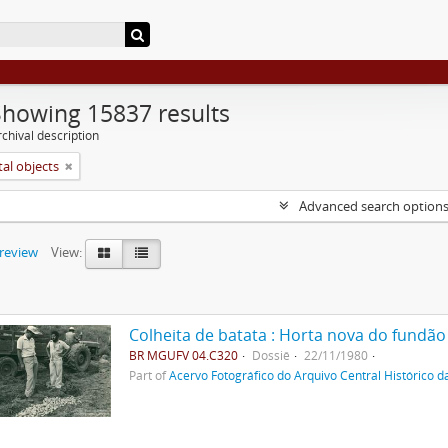
Showing 15837 results
chival description
tal objects
Advanced search option
preview
View:
Colheita de batata : Horta nova do fundão
BR MGUFV 04.C320
Dossiê
22/11/1980
Part of
Acervo Fotográfico do Arquivo Central Histórico d