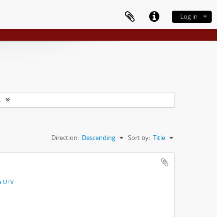
Log in
s
Direction:
Descending
Sort by:
Title
a UFV