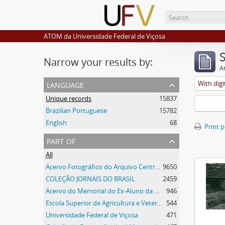
ATOM da Universidade Federal de Viçosa
Narrow your results by:
Ar
language
With digi
Unique records
15837
Brazilian Portuguese
15782
English
68
Print 
part of
All
Acervo Fotográfico do Arquivo Central Histórico da UFV
9650
COLEÇÃO JORNAIS DO BRASIL
2459
Acervo do Memorial do Ex-Aluno da UFV
946
Escola Superior de Agricultura e Veterinária
544
Universidade Federal de Viçosa
471