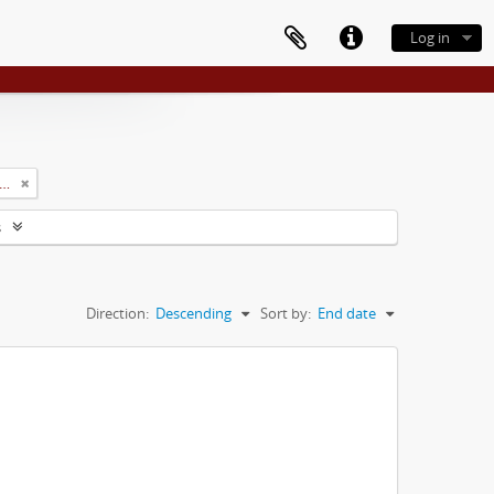
Log in
rsidade Rural do Estado de Minas Gerais (Uremg)
s
Direction:
Descending
Sort by:
End date