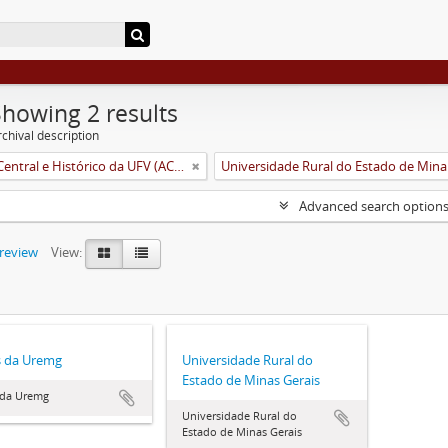
Showing 2 results
chival description
Arquivo Central e Histórico da UFV (ACH-UFV)
Unive
Advanced search option
preview
View:
s da Uremg
Universidade Rural do
Estado de Minas Gerais
 da Uremg
Universidade Rural do
Estado de Minas Gerais