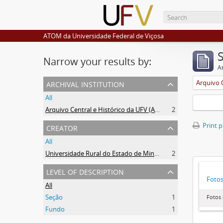
ATOM da Universidade Federal de Viçosa
Narrow your results by:
Ar
archival institution
All
Arquivo Central e Histórico da UFV (ACH-UFV)
2
creator
Print 
All
Universidade Rural do Estado de Minas Gerais (Uremg)
2
level of description
Foto
All
Seção
1
Fotos
Fundo
1