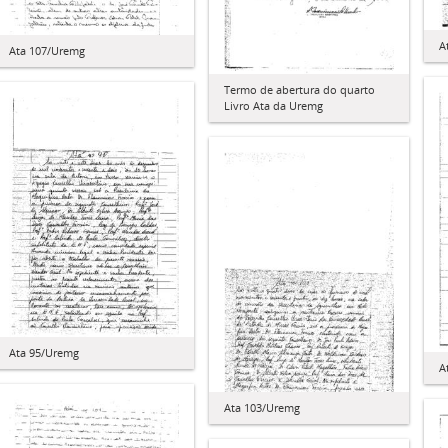
A
Ata 107/Uremg
Termo de abertura do quarto
Livro Ata da Uremg
Ata 95/Uremg
A
Ata 103/Uremg