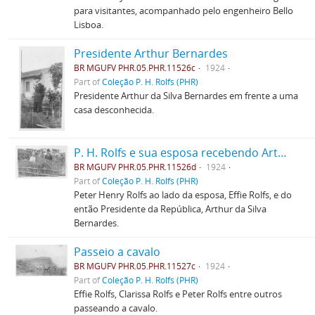
para visitantes, acompanhado pelo engenheiro Bello
Lisboa.
Presidente Arthur Bernardes
BR MGUFV PHR.05.PHR.11526c
1924
Part of
Coleção P. H. Rolfs (PHR)
Presidente Arthur da Silva Bernardes em frente a uma
casa desconhecida.
P. H. Rolfs e sua esposa recebendo Arthur Bernardes
BR MGUFV PHR.05.PHR.11526d
1924
Part of
Coleção P. H. Rolfs (PHR)
Peter Henry Rolfs ao lado da esposa, Effie Rolfs, e do
então Presidente da República, Arthur da Silva
Bernardes.
Passeio a cavalo
BR MGUFV PHR.05.PHR.11527c
1924
Part of
Coleção P. H. Rolfs (PHR)
Effie Rolfs, Clarissa Rolfs e Peter Rolfs entre outros
passeando a cavalo.