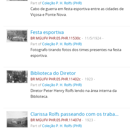
Part of
Coleção P. H. Rolfs (PHR)
Cabo de guerra em festa esportiva entre as cidades de
Viçosa e Ponte Nova.
Festa esportiva
BR MGUFV PHR.05.PHR.11530c
11/5/1924
Part of
Coleção P. H. Rolfs (PHR)
Fotografo tirando fotos dos times presentes na festa
esportiva.
Biblioteca do Diretor
BR MGUFV PHR.05.PHR.11402c
1923
Part of
Coleção P. H. Rolfs (PHR)
Diretor Peter Henry Rolfs lendo na área interna da
Biblioteca.
Clarissa Rolfs passeando com os trabalhadores, no carro de boi
BR MGUFV PHR.05.PHR.11407d
1923
Part of
Coleção P. H. Rolfs (PHR)