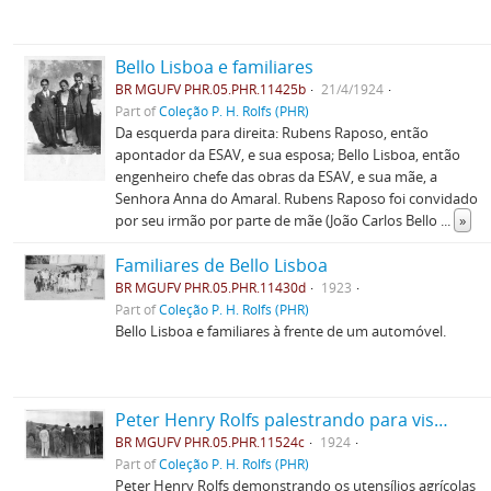
Bello Lisboa e familiares
BR MGUFV PHR.05.PHR.11425b
21/4/1924
Part of
Coleção P. H. Rolfs (PHR)
Da esquerda para direita: Rubens Raposo, então
apontador da ESAV, e sua esposa; Bello Lisboa, então
engenheiro chefe das obras da ESAV, e sua mãe, a
Senhora Anna do Amaral. Rubens Raposo foi convidado
por seu irmão por parte de mãe (João Carlos Bello
...
»
Familiares de Bello Lisboa
BR MGUFV PHR.05.PHR.11430d
1923
Part of
Coleção P. H. Rolfs (PHR)
Bello Lisboa e familiares à frente de um automóvel.
Peter Henry Rolfs palestrando para visitantes
BR MGUFV PHR.05.PHR.11524c
1924
Part of
Coleção P. H. Rolfs (PHR)
Peter Henry Rolfs demonstrando os utensílios agrícolas