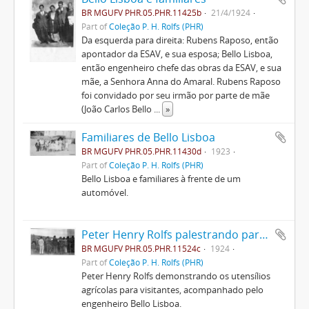
BR MGUFV PHR.05.PHR.11425b
21/4/1924
Part of
Coleção P. H. Rolfs (PHR)
Da esquerda para direita: Rubens Raposo, então
apontador da ESAV, e sua esposa; Bello Lisboa,
então engenheiro chefe das obras da ESAV, e sua
mãe, a Senhora Anna do Amaral. Rubens Raposo
foi convidado por seu irmão por parte de mãe
(João Carlos Bello
...
»
Familiares de Bello Lisboa
BR MGUFV PHR.05.PHR.11430d
1923
Part of
Coleção P. H. Rolfs (PHR)
Bello Lisboa e familiares à frente de um
automóvel.
Peter Henry Rolfs palestrando para visitantes
BR MGUFV PHR.05.PHR.11524c
1924
Part of
Coleção P. H. Rolfs (PHR)
Peter Henry Rolfs demonstrando os utensílios
agrícolas para visitantes, acompanhado pelo
engenheiro Bello Lisboa.