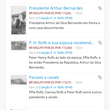
Presidente Arthur Bernardes
BR MGUFV PHR.05.PHR.11526c
1924
Part of
Coleção P. H. Rolfs (PHR)
Presidente Arthur da Silva Bernardes em frente a
uma casa desconhecida.
P. H. Rolfs e sua esposa recebendo Arthur Bernardes
BR MGUFV PHR.05.PHR.11526d
1924
Part of
Coleção P. H. Rolfs (PHR)
Peter Henry Rolfs ao lado da esposa, Effie Rolfs, e
do então Presidente da República, Arthur da Silva
Bernardes.
Passeio a cavalo
BR MGUFV PHR.05.PHR.11527c
1924
Part of
Coleção P. H. Rolfs (PHR)
Effie Rolfs, Clarissa Rolfs e Peter Rolfs entre outros
passeando a cavalo.