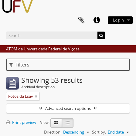
Log in
ATOM da Universidade Federal de Viçosa
Filters
Showing 53 results
Archival description
Fotos da Esav
Advanced search options
Print preview
View:
Direction:
Descending
Sort by:
End date