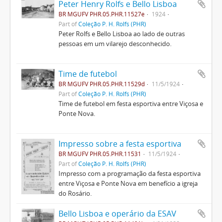
Peter Henry Rolfs e Bello Lisboa
BR MGUFV PHR.05.PHR.11527e
1924
Part of
Coleção P. H. Rolfs (PHR)
Peter Rolfs e Bello Lisboa ao lado de outras
pessoas em um vilarejo desconhecido.
Time de futebol
BR MGUFV PHR.05.PHR.11529d
11/5/1924
Part of
Coleção P. H. Rolfs (PHR)
Time de futebol em festa esportiva entre Viçosa e
Ponte Nova.
Impresso sobre a festa esportiva
BR MGUFV PHR.05.PHR.11531
11/5/1924
Part of
Coleção P. H. Rolfs (PHR)
Impresso com a programação da festa esportiva
entre Viçosa e Ponte Nova em benefício a igreja
do Rosário.
Bello Lisboa e operário da ESAV