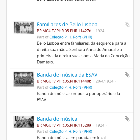
Familiares de Bello Lisboa
BR MGUFV PHR.05.PHR.11427d
1924
Part of
Coleção P. H. Rolfs (PHR)
Bello Lisboa entre familiares, da esquerda para a
direita sua mãe a Senhora Anna do Amaral e a
primeira da direita sua esposa Maria da Conceição
Damásio.
Banda de música da ESAV
BR MGUFV PHR.05.PHR.11440b
20/4/1924
Part of
Coleção P. H. Rolfs (PHR)
Banda de música composta por operários da
ESAV.
Banda de música
BR MGUFV PHR.05.PHR.11528a
1924
Part of
Coleção P. H. Rolfs (PHR)
Banda de música em parada em local