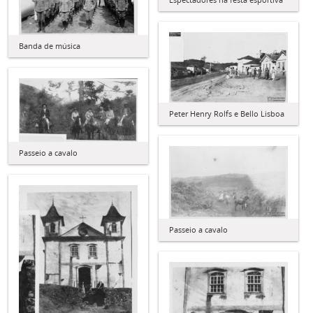
Banda de música
Peter Henry Rolfs e Bello Lisboa
Passeio a cavalo
Passeio a cavalo