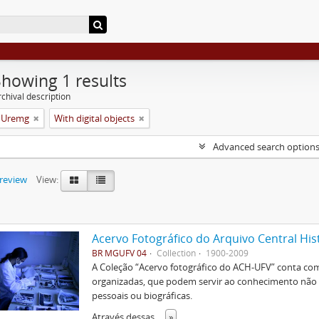
Showing 1 results
chival description
a Uremg
With digital objects
Advanced search option
preview
View:
Acervo Fotográfico do Arquivo Central His
BR MGUFV 04
Collection
1900-2009
A Coleção “Acervo fotográfico do ACH-UFV” conta com 
organizadas, que podem servir ao conhecimento não s
pessoais ou biográficas.
Através dessas
...
»