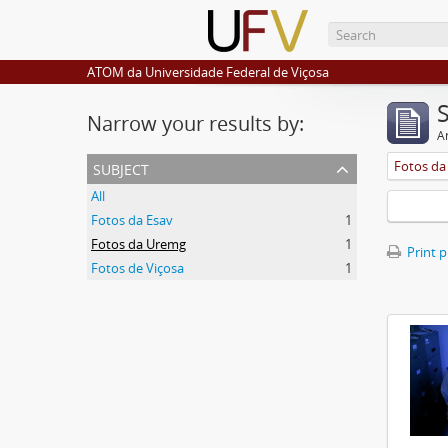
ATOM da Universidade Federal de Viçosa
Narrow your results by:
Ar
subject
Fotos d
All
Fotos da Esav
1
Fotos da Uremg
1
Print 
Fotos de Viçosa
1