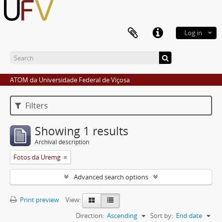
Log in
ATOM da Universidade Federal de Viçosa
Filters
Showing 1 results
Archival description
Fotos da Uremg
Advanced search options
Print preview
View:
Direction:
Ascending
Sort by:
End date