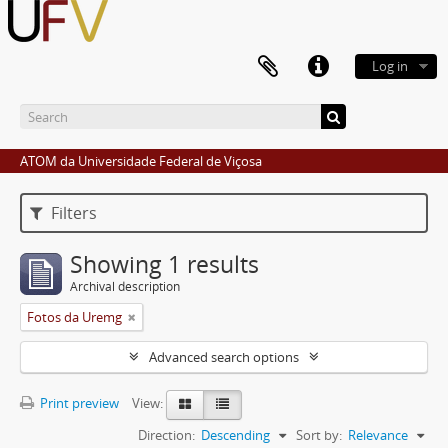
Log in
ATOM da Universidade Federal de Viçosa
Filters
Showing 1 results
Archival description
Fotos da Uremg
Advanced search options
Print preview
View:
Direction:
Descending
Sort by:
Relevance