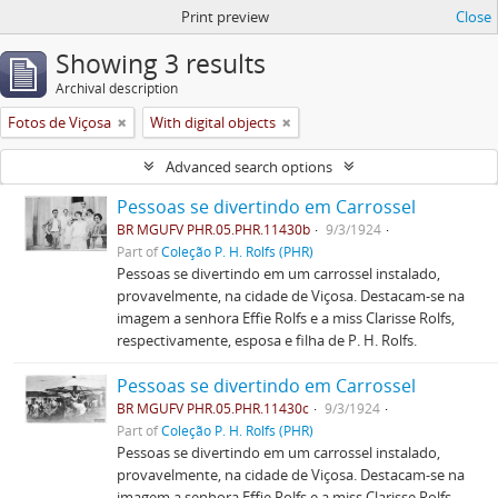
Print preview
Close
Showing 3 results
Archival description
Fotos de Viçosa
With digital objects
Advanced search options
Pessoas se divertindo em Carrossel
BR MGUFV PHR.05.PHR.11430b
9/3/1924
Part of
Coleção P. H. Rolfs (PHR)
Pessoas se divertindo em um carrossel instalado,
provavelmente, na cidade de Viçosa. Destacam-se na
imagem a senhora Effie Rolfs e a miss Clarisse Rolfs,
respectivamente, esposa e filha de P. H. Rolfs.
Pessoas se divertindo em Carrossel
BR MGUFV PHR.05.PHR.11430c
9/3/1924
Part of
Coleção P. H. Rolfs (PHR)
Pessoas se divertindo em um carrossel instalado,
provavelmente, na cidade de Viçosa. Destacam-se na
imagem a senhora Effie Rolfs e a miss Clarisse Rolfs,