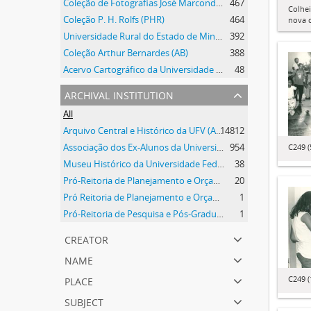
Coleção de Fotografias José Marcondes Borges
467
Colhei
Coleção P. H. Rolfs (PHR)
464
nova 
Universidade Rural do Estado de Minas Gerais
392
Coleção Arthur Bernardes (AB)
388
Acervo Cartográfico da Universidade Federal de Viçosa
48
archival institution
All
Arquivo Central e Histórico da UFV (ACH-UFV)
14812
Associação dos Ex-Alunos da Universidade Federal de Viçosa (AEA)
954
C249 (
Museu Histórico da Universidade Federal de Viçosa
38
Pró-Reitoria de Planejamento e Orçamento
20
Pró Reitoria de Planejamento e Orçamento
1
Pró-Reitoria de Pesquisa e Pós-Graduação
1
creator
name
place
C249 (
subject