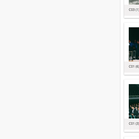
C03 (1
C01 (6
C01 (3