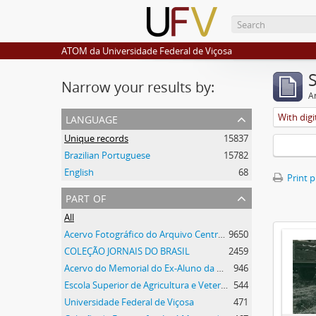
ATOM da Universidade Federal de Viçosa
Narrow your results by:
Ar
language
With digi
Unique records
15837
Brazilian Portuguese
15782
English
68
Print 
part of
All
Acervo Fotográfico do Arquivo Central Histórico da UFV
9650
COLEÇÃO JORNAIS DO BRASIL
2459
Acervo do Memorial do Ex-Aluno da UFV
946
Escola Superior de Agricultura e Veterinária
544
Universidade Federal de Viçosa
471