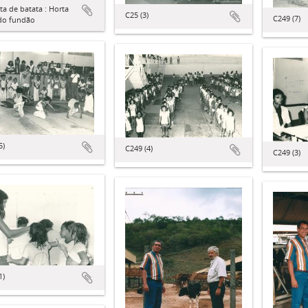
ta de batata : Horta
C25 (3)
C249 (7)
do fundão
5)
C249 (4)
C249 (3)
1)