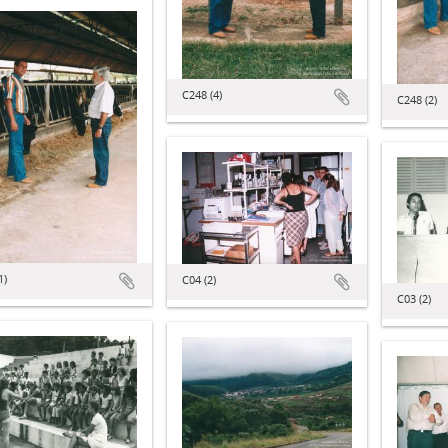
C248 (4)
C248 (2)
1)
C04 (2)
C03 (2)