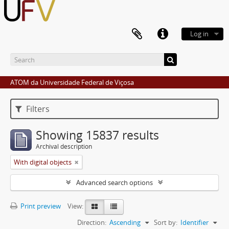
Log in
ATOM da Universidade Federal de Viçosa
Filters
Showing 15837 results
Archival description
With digital objects
Advanced search options
Print preview
View:
Direction:
Ascending
Sort by:
Identifier