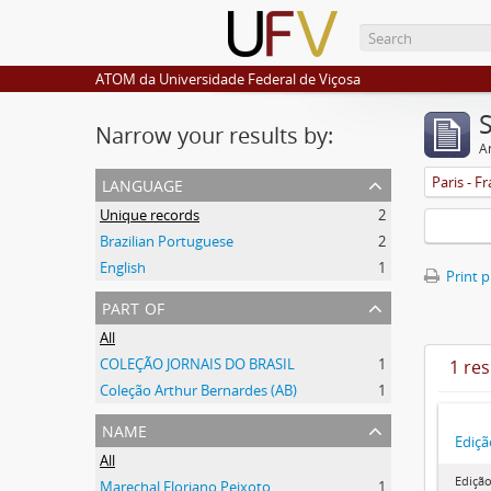
ATOM da Universidade Federal de Viçosa
Narrow your results by:
Ar
language
Paris - F
Unique records
2
Brazilian Portuguese
2
English
1
Print 
part of
All
COLEÇÃO JORNAIS DO BRASIL
1
1 res
Coleção Arthur Bernardes (AB)
1
name
Ediçã
All
Edição
Marechal Floriano Peixoto
1