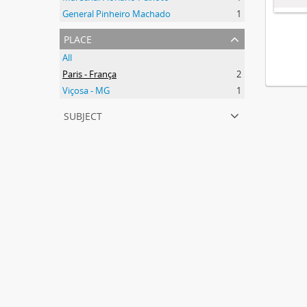
General Pinheiro Machado
1
place
All
Paris - França
2
Viçosa - MG
1
subject