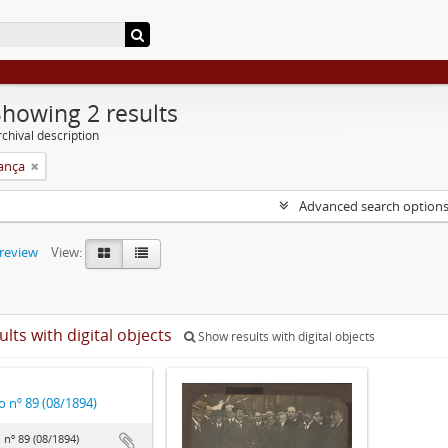
Showing 2 results
chival description
rança
Advanced search option
preview
View:
ults with digital objects
Show results with digital objects
o nº 89 (08/1894)
 nº 89 (08/1894)