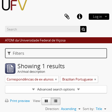
Log in
ATOM da Universidade Federal de Viçosa
Filters
Showing 1 results
Archival description
Correspondências de ex-alunos
Brazilian Portuguese
Advanced search options
Print preview
View:
Direction:
Ascending
Sort by:
Title