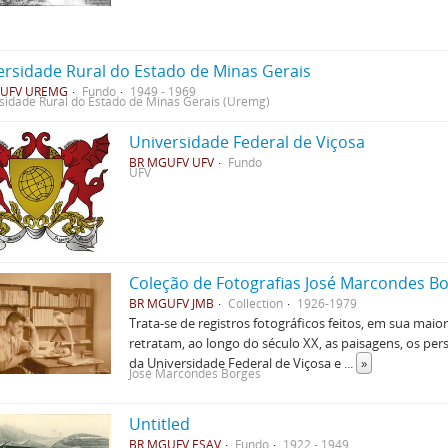
ersidade Rural do Estado de Minas Gerais
UFV UREMG
Fundo
1949 - 1969
sidade Rural do Estado de Minas Gerais (Uremg)
Universidade Federal de Viçosa
BR MGUFV UFV
Fundo
UFV
Coleção de Fotografias José Marcondes B
BR MGUFV JMB
Collection
1926-1979
Trata-se de registros fotográficos feitos, em sua mai
retratam, ao longo do século XX, as paisagens, os p
da Universidade Federal de Viçosa e
...
»
José Marcondes Borges
Untitled
BR MGUFV ESAV
Fundo
1922 - 1949