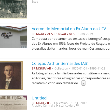
Esav
Acervo do Memorial do Ex-Aluno da UFV
BR MGUFV AEA BR MGUFV AEA
1935-2019
Composta por documentos textuais e iconográficos p
dos Ex-Alunos em 1935; fotos do Projeto de Resgate 
biografias de formandos; fotos de reuniões anuais do
Coleção Arthur Bernardes (AB)
BR MGUFV AB
Collection
1876-01-01 - 1996-11-23
As fotografias da família Bernardes constituem a mai
editoriais, científicas e biográficas correspondentes a
retratam o cotidiano familiar de
...
»
Untitled
BR MGUFV 05
Collection
1823 - 2013
Arquivo Central e Histórico da UFV