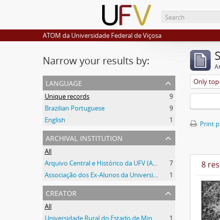
ATOM da Universidade Federal de Viçosa
Narrow your results by:
Ar
language
Only top-
Unique records
9
Brazilian Portuguese
9
English
1
Print 
archival institution
All
Arquivo Central e Histórico da UFV (ACH-UFV)
7
8 res
Associação dos Ex-Alunos da Universidade Federal de Viçosa (AEA)
1
creator
All
Universidade Rural do Estado de Minas Gerais (Uremg)
1