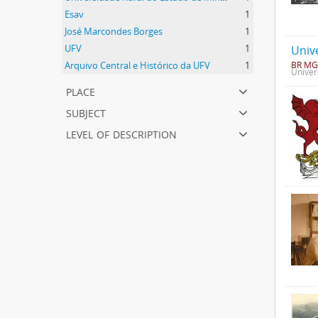
Esav
1
José Marcondes Borges
1
UFV
1
Univ
BR MG
Arquivo Central e Histórico da UFV
1
Univer
place
subject
level of description