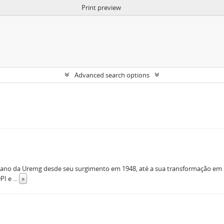
Print preview
Advanced search options
iano da Uremg desde seu surgimento em 1948, até a sua transformação em U
DPI e
...
»