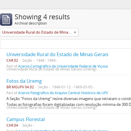
Showing 4 results
Archival description
Universidade Rural do Estado de Minas Gerais (Uremg)
Universidade Rural do Estado de Minas Gerais
CAR.02
Seção
1948 - 1969
Part of
Acervo Cartográfico da Universidade Federal de Viçosa
Universidade Rural do Estado de Minas Gerais (Uremg)
Fotos da Uremg
BR MGUFV 04.02
Seção
1948-01-12 - 1969-05-05
Part of
Acervo Fotográfico do Arquivo Central Histórico da UFV
A Seção "Fotos da Uremg" reúne diversas imagens que retratam o cotid
Todas as fotografias foram digitalizadas com resolução mínima de 300 
Universidade Rural do Estado de Minas Gerais (Uremg)
Campus Florestal
CAR.04
Seção