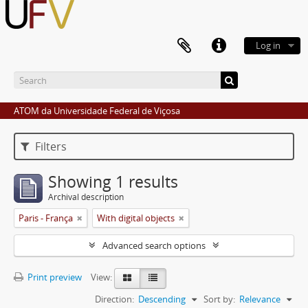
Log in
ATOM da Universidade Federal de Viçosa
Filters
Showing 1 results
Archival description
Paris - França
With digital objects
Advanced search options
Print preview
View:
Direction:
Descending
Sort by:
Relevance