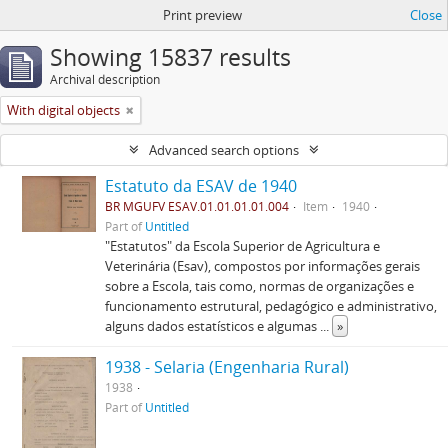
Print preview
Close
Showing 15837 results
Archival description
With digital objects
Advanced search options
Estatuto da ESAV de 1940
BR MGUFV ESAV.01.01.01.01.004
Item
1940
Part of
Untitled
"Estatutos" da Escola Superior de Agricultura e
Veterinária (Esav), compostos por informações gerais
sobre a Escola, tais como, normas de organizações e
funcionamento estrutural, pedagógico e administrativo,
alguns dados estatísticos e algumas
...
»
1938 - Selaria (Engenharia Rural)
1938
Part of
Untitled