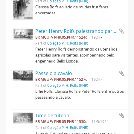
Part of
Coleção P. H. Rolfs (PHR)
Clarissa Rolfs ao lado de mudas frutíferas
enxertadas.
Peter Henry Rolfs palestrando para visitantes
BR MGUFV PHR.05.PHR.11524d
1924
Part of
Coleção P. H. Rolfs (PHR)
Peter Henry Rolfs demonstrando os utensílios
agrícolas para visitantes, acompanhado pelo
engenheiro Bello Lisboa.
Passeio a cavalo
BR MGUFV PHR.05.PHR.11527d
1924
Part of
Coleção P. H. Rolfs (PHR)
Effie Rolfs, Clarissa Rolfs e Peter Rolfs entre outros
passeando a cavalo.
Time de futebol
BR MGUFV PHR.05.PHR.11530d
11/5/1924
Part of
Coleção P. H. Rolfs (PHR)
Time de futebol em evento esportivo entre as