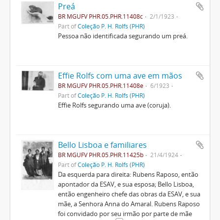
Preá
BR MGUFV PHR.05.PHR.11408c
2/1/1923
Part of
Coleção P. H. Rolfs (PHR)
Pessoa não identificada segurando um preá.
Effie Rolfs com uma ave em mãos
BR MGUFV PHR.05.PHR.11408e
6/1923
Part of
Coleção P. H. Rolfs (PHR)
Effie Rolfs segurando uma ave (coruja).
Bello Lisboa e familiares
BR MGUFV PHR.05.PHR.11425b
21/4/1924
Part of
Coleção P. H. Rolfs (PHR)
Da esquerda para direita: Rubens Raposo, então
apontador da ESAV, e sua esposa; Bello Lisboa,
então engenheiro chefe das obras da ESAV, e sua
mãe, a Senhora Anna do Amaral. Rubens Raposo
foi convidado por seu irmão por parte de mãe