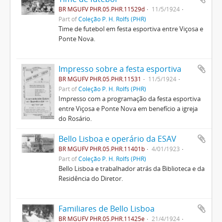
BR MGUFV PHR.05.PHR.11529d
11/5/1924
Part of
Coleção P. H. Rolfs (PHR)
Time de futebol em festa esportiva entre Viçosa e
Ponte Nova.
Impresso sobre a festa esportiva
BR MGUFV PHR.05.PHR.11531
11/5/1924
Part of
Coleção P. H. Rolfs (PHR)
Impresso com a programação da festa esportiva
entre Viçosa e Ponte Nova em benefício a igreja
do Rosário.
Bello Lisboa e operário da ESAV
BR MGUFV PHR.05.PHR.11401b
4/01/1923
Part of
Coleção P. H. Rolfs (PHR)
Bello Lisboa e trabalhador atrás da Biblioteca e da
Residência do Diretor.
Familiares de Bello Lisboa
BR MGUFV PHR.05.PHR.11425e
21/4/1924