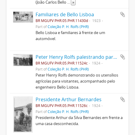
(João Carlos Bello
...
»
Familiares de Bello Lisboa
BR MGUFV PHR.05.PHR.11430d
1923
Part of
Coleção P. H. Rolfs (PHR)
Bello Lisboa e familiares à frente de um
automóvel.
Peter Henry Rolfs palestrando para visitantes
BR MGUFV PHR.05.PHR.11524c
1924
Part of
Coleção P. H. Rolfs (PHR)
Peter Henry Rolfs demonstrando os utensílios
agrícolas para visitantes, acompanhado pelo
engenheiro Bello Lisboa.
Presidente Arthur Bernardes
BR MGUFV PHR.05.PHR.11526c
1924
Part of
Coleção P. H. Rolfs (PHR)
Presidente Arthur da Silva Bernardes em frente a
uma casa desconhecida.