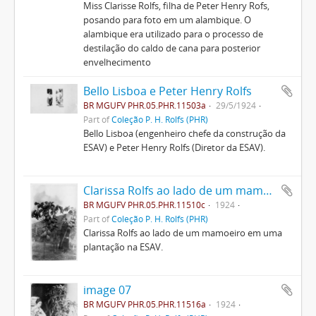
Miss Clarisse Rolfs, filha de Peter Henry Rofs,
posando para foto em um alambique. O
alambique era utilizado para o processo de
destilação do caldo de cana para posterior
envelhecimento
Bello Lisboa e Peter Henry Rolfs
BR MGUFV PHR.05.PHR.11503a
29/5/1924
Part of
Coleção P. H. Rolfs (PHR)
Bello Lisboa (engenheiro chefe da construção da
ESAV) e Peter Henry Rolfs (Diretor da ESAV).
Clarissa Rolfs ao lado de um mamoeiro
BR MGUFV PHR.05.PHR.11510c
1924
Part of
Coleção P. H. Rolfs (PHR)
Clarissa Rolfs ao lado de um mamoeiro em uma
plantação na ESAV.
image 07
BR MGUFV PHR.05.PHR.11516a
1924