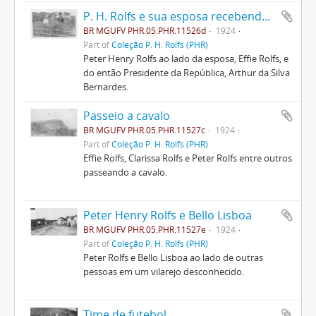
P. H. Rolfs e sua esposa recebendo Arthur Bernardes
BR MGUFV PHR.05.PHR.11526d
1924
Part of
Coleção P. H. Rolfs (PHR)
Peter Henry Rolfs ao lado da esposa, Effie Rolfs, e
do então Presidente da República, Arthur da Silva
Bernardes.
Passeio a cavalo
BR MGUFV PHR.05.PHR.11527c
1924
Part of
Coleção P. H. Rolfs (PHR)
Effie Rolfs, Clarissa Rolfs e Peter Rolfs entre outros
passeando a cavalo.
Peter Henry Rolfs e Bello Lisboa
BR MGUFV PHR.05.PHR.11527e
1924
Part of
Coleção P. H. Rolfs (PHR)
Peter Rolfs e Bello Lisboa ao lado de outras
pessoas em um vilarejo desconhecido.
Time de futebol