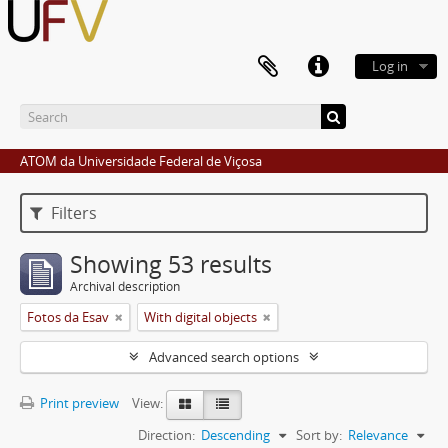
Log in
ATOM da Universidade Federal de Viçosa
Filters
Showing 53 results
Archival description
Fotos da Esav
With digital objects
Advanced search options
Print preview
View:
Direction:
Descending
Sort by:
Relevance