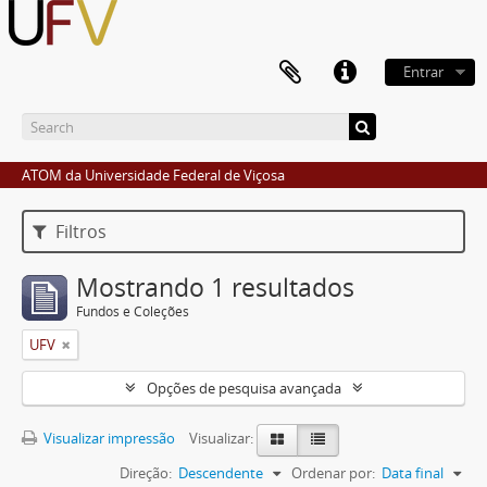
Entrar
ATOM da Universidade Federal de Viçosa
Filtros
Mostrando 1 resultados
Fundos e Coleções
UFV
Opções de pesquisa avançada
Visualizar impressão
Visualizar:
Direção:
Descendente
Ordenar por:
Data final