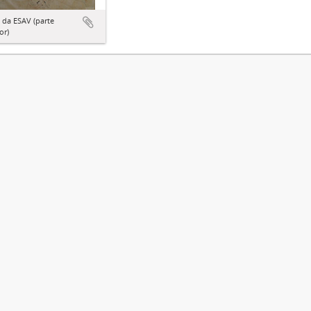
 da ESAV (parte
or)