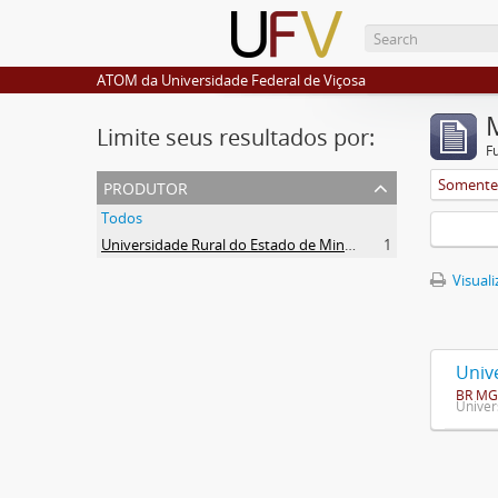
ATOM da Universidade Federal de Viçosa
Limite seus resultados por:
F
produtor
Somente 
Todos
Universidade Rural do Estado de Minas Gerais (Uremg)
1
Visuali
Univ
BR MG
Univer