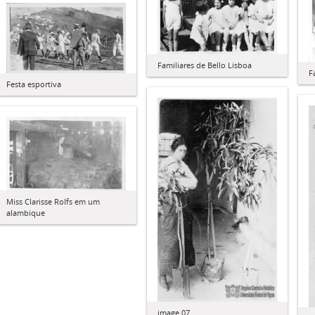
Familiares de Bello Lisboa
F
Festa esportiva
Miss Clarisse Rolfs em um
alambique
image 07