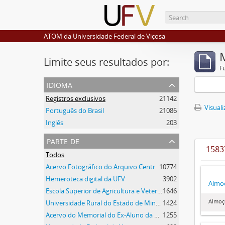
ATOM da Universidade Federal de Viçosa
Limite seus resultados por:
F
idioma
Registros exclusivos
21142
Visuali
Português do Brasil
21086
Inglês
203
parte de
1583
Todos
Acervo Fotográfico do Arquivo Central Histórico da UFV
10774
Hemeroteca digital da UFV
3902
Almo
Escola Superior de Agricultura e Veterinária (ESAV)
1646
Almoç
Universidade Rural do Estado de Minas Gerais
1424
Acervo do Memorial do Ex-Aluno da UFV
1255