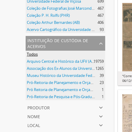
Universidade Federal de Viçosa
699
Coleção de Fotografias José Marcondes Borges
467
Coleção P. H. Rolfs (PHR)
467
Coleção Arthur Bernardes (AB)
406
Acervo Cartográfico da Universidade Federal de Viçosa
93
instituição de custódia de
acervos
Todos
Arquivo Central e Histórico da UFV (ACH-UFV)
19759
Associação dos Ex-Alunos da Universidade Federal de Viçosa (AEA)
1265
Museu Histórico da Universidade Federal de Viçosa
39
“Corr
06/12
Pró-Reitoria de Planejamento e Orçamento
23
Pró Reitoria de Planejamento e Orçamento
1
Pró-Reitoria de Pesquisa e Pós-Graduação
1
produtor
nome
local