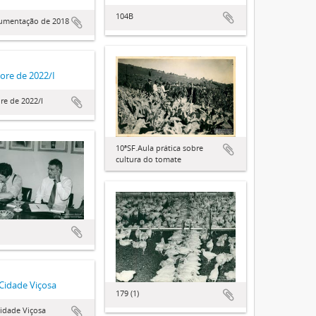
104B
cumentação de 2018
vore de 2022/I
re de 2022/I
10ªSF.Aula prática sobre
cultura do tomate
 Cidade Viçosa
179 (1)
Cidade Viçosa