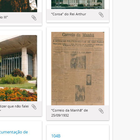
“Coroa” do Rei Arthur
o III"
dizer que não falei
“Correio da Manhã” de
”
25/09/1932
ocumentação de
104B