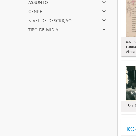
assunto
genre
nível de descrição
tipo de mídia
007 - 
Fundaç
África
134 (1)
1895 