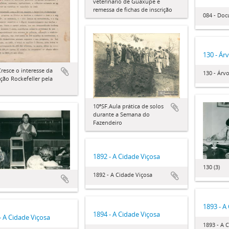
veterinário de Guaxupé e
remessa de fichas de inscrição
084 - Do
130 - Ár
Cresce o interesse da
130 - Árvo
ão Rockefeller pela
10ªSF.Aula prática de solos
durante a Semana do
Fazendeiro
1892 - A Cidade Viçosa
130 (3)
1892 - A Cidade Viçosa
1893 - A
1894 - A Cidade Viçosa
- A Cidade Viçosa
1893 - A 