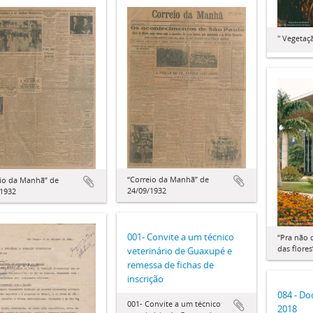
" Vegetaçã
“Correio da Manhã” de
eio da Manhã” de
24/09/1932
/1932
001- Convite a um técnico
“Pra não 
das flores
veterinário de Guaxupé e
remessa de fichas de
inscrição
084 - D
001- Convite a um técnico
2018